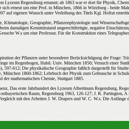
 am Lyzeum Regensburg ernannt; ab 1863 war er dort für Physik, Chem
 sich erneut um eine Prof. in München, 1866 in Würzburg - beide Male
 auf eigenen Wunsch unter Verleihung des Titels Kgl. Hofrat emeritie
e, Klimatologie, Geographie, Pflanzenphysiologie und Wissenschaftsge
 beim damaligen Kenntnisstand ungerechtfertigte, negative Einschätzu
 Gesuche W.s um eine Professur. Für die Konstruktion eines Telegraph
.
ration der Pflanzen unter besonderer Berücksichtigung der Frage: Trägt
nge im Regenbogen, Habil. Univ. München 1850; Versuch einer Stati
, 597-612; Die physikalische Geographie faßlich dargestellt für Stud
, München 1860-1862; Lehrbuch der Physik zum Gebrauche in Schulen 
d der mathematischen Chemie, Stuttgart 1885.
 Schenz, Das erste Jahrhundert des Lyzeum Albertinum Regensburg, R
 ostbayerischen Raum, Regensburg 1963, 126-127; J. R. Partington, A 
leich mit den Arbeiten J. W. Drapers und W. C. W.s. Die Anfänge der