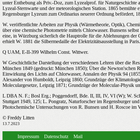
unter Enthebung als Priv.-Doz, zum Lyzealprof. für Naturgeschichte
Lyzeal-Sternwarte und der meteorologischen Station. 1865 bemühte er
Regensburger Lyzeum zum Ordinarius neuerer Ordnung befördert, 1897
W. veröffentlichte Arbeiten zur Physik (Wärmetheorie, Optik), Chemi
über eine chemische Photometrie mittels Chlorwasser. Bunsens selbst
eine, in Würzburg sicherlich die Hauptrolle für die Ablehnungen der
erhielt W. 1881 die Silbermedaille der Elektrizitätsausstellung in Paris
Q UAM, E-II-399 Wilhelm Const. Wittwer.
W Geschichtliche Darstellung der verschiedenen Lehren über die Respi
München 1849 (gedruckt: München 1850); Über die Newton'schen Ri
Einwirkung des Lichts auf Chlorwasser, Annalen der Physik 94 (1855)
Alexander von Humboldt, Leipzig 1860; Grundzüge der Klimatologie
Moleculargesetze, Leipzig 1871; Grundzüge der Molecular-Physik un
L DBA N. F.; Bosl Erg.; Poggendorff, Bde. II, III, IV, VI (W); W.
Stuttgart 1949, 125; L. Pongratz, Naturforscher im Regensburger und
Photochemische Untersuchungen von R. Bunsen und H. Roscoe im Verg
© Freddy Litten
13.7.2023
Impressum
Datenschutz
Mail