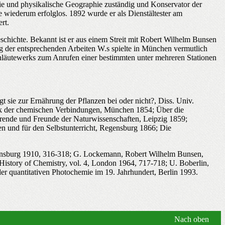
ie und physikalische Geographie zuständig und Konservator der
 wiederum erfolglos. 1892 wurde er als Dienstältester am
rt.
schichte. Bekannt ist er aus einem Streit mit Robert Wilhelm Bunsen
ng der entsprechenden Arbeiten W.s spielte in München vermutlich
enläutewerks zum Anrufen einer bestimmten unter mehreren Stationen
 sie zur Ernährung der Pflanzen bei oder nicht?, Diss. Univ.
k der chemischen Verbindungen, München 1854; Über die
ierende und Freunde der Naturwissenschaften, Leipzig 1859;
und für den Selbstunterricht, Regensburg 1866; Die
egensburg 1910, 316-318; G. Lockemann, Robert Wilhelm Bunsen,
History of Chemistry, vol. 4, London 1964, 717-718; U. Boberlin,
 quantitativen Photochemie im 19. Jahrhundert, Berlin 1993.
Nach oben