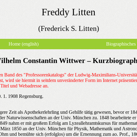
Freddy Litten
(Frederick S. Litten)
Home (english)
Biographisches
ilhelm Constantin Wittwer ‒ Kurzbiograph
en Band des "Professorenkatalogs" der Ludwig-Maximilians-Universitä
, wird sie hiermit in seitdem unveränderter Form im Internet präsentie
 Titel und Webadresse an.
0. 1. 1908 Regensburg.
ere Zeit als Apothekerlehrling und Gehilfe tätig gewesen, bevor er 18
 Naturwissenschaften an der Univ. München zu. 1848 bearbeitete er e
1849 nahm er mit großem Erfolg am Lyzeallehramtskursus für mathemati
m März 1850 an der Univ. München für Physik, Mathematik und Astrono
hm und bemühte sich (erfolglos) um die Ernennung zum ao. Prof., 186